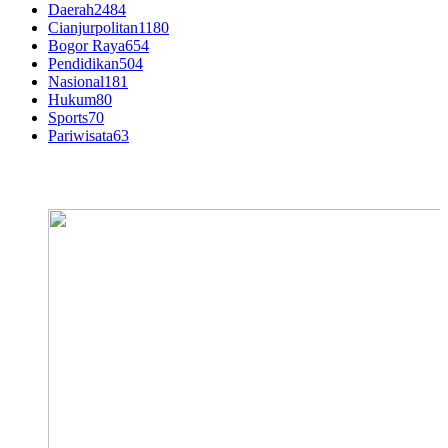
Daerah
2484
Cianjurpolitan
1180
Bogor Raya
654
Pendidikan
504
Nasional
181
Hukum
80
Sports
70
Pariwisata
63