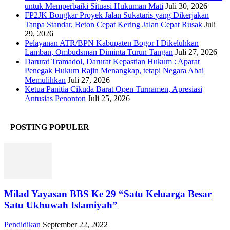
untuk Memperbaiki Situasi Hukuman Mati
Juli 30, 2026
FP2JK Bongkar Proyek Jalan Sukataris yang Dikerjakan
Tanpa Standar, Beton Cepat Kering Jalan Cepat Rusak
Juli
29, 2026
Pelayanan ATR/BPN Kabupaten Bogor I Dikeluhkan
Lamban, Ombudsman Diminta Turun Tangan
Juli 27, 2026
Darurat Tramadol, Darurat Kepastian Hukum : Aparat
Penegak Hukum Rajin Menangkap, tetapi Negara Abai
Memulihkan
Juli 27, 2026
Ketua Panitia Cikuda Barat Open Turnamen, Apresiasi
Antusias Penonton
Juli 25, 2026
POSTING POPULER
Milad Yayasan BBS Ke 29 “Satu Keluarga Besar
Satu Ukhuwah Islamiyah”
Pendidikan
September 22, 2022