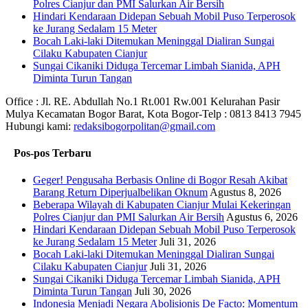
Polres Cianjur dan PMI Salurkan Air Bersih
Hindari Kendaraan Didepan Sebuah Mobil Puso Terperosok
ke Jurang Sedalam 15 Meter
Bocah Laki-laki Ditemukan Meninggal Dialiran Sungai
Cilaku Kabupaten Cianjur
Sungai Cikaniki Diduga Tercemar Limbah Sianida, APH
Diminta Turun Tangan
Office : Jl. RE. Abdullah No.1 Rt.001 Rw.001 Kelurahan Pasir
Mulya Kecamatan Bogor Barat, Kota Bogor-Telp : 0813 8413 7945
Hubungi kami:
redaksibogorpolitan@gmail.com
Pos-pos Terbaru
Geger! Pengusaha Berbasis Online di Bogor Resah Akibat
Barang Return Diperjualbelikan Oknum
Agustus 8, 2026
Beberapa Wilayah di Kabupaten Cianjur Mulai Kekeringan
Polres Cianjur dan PMI Salurkan Air Bersih
Agustus 6, 2026
Hindari Kendaraan Didepan Sebuah Mobil Puso Terperosok
ke Jurang Sedalam 15 Meter
Juli 31, 2026
Bocah Laki-laki Ditemukan Meninggal Dialiran Sungai
Cilaku Kabupaten Cianjur
Juli 31, 2026
Sungai Cikaniki Diduga Tercemar Limbah Sianida, APH
Diminta Turun Tangan
Juli 30, 2026
‎Indonesia Menjadi Negara Abolisionis De Facto: Momentum