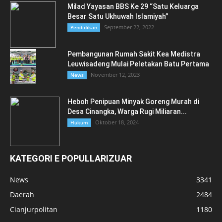
Milad Yayasan BBS Ke 29 “Satu Keluarga
Besar Satu Ukhuwah Islamiyah”
September 22, 2022
Pendidikan
Pembangunan Rumah Sakit Kea Medistra
Leuwisadeng Mulai Peletakan Batu Pertama
November 12, 2023
News
Heboh Penipuan Minyak Goreng Murah di
Desa Cinangka, Warga Rugi Miliaran...
Oktober 18, 2024
Hukum
KATEGORI E POPULLARIZUAR
News
3341
Daerah
2484
Cianjurpolitan
1180