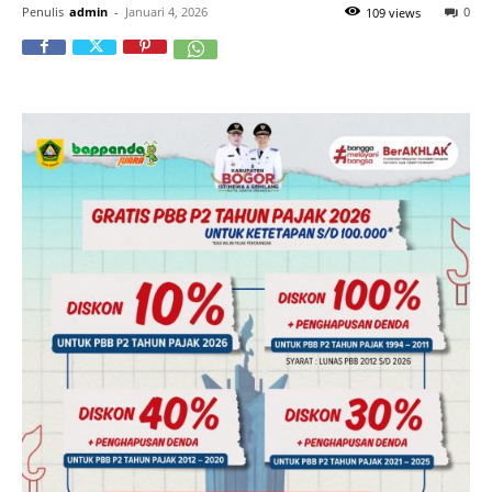
Penulis
admin
-
Januari 4, 2026
0
109 views