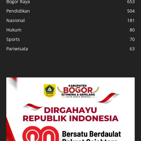
Bogor Raya
653
Pendidikan
504
Nasional
181
Hukum
80
Sports
70
Pariwisata
63