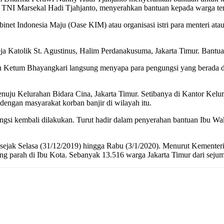
 TNI Marsekal Hadi Tjahjanto, menyerahkan bantuan kepada warga terd
binet Indonesia Maju (Oase KIM) atau organisasi istri para menteri at
a Katolik St. Agustinus, Halim Perdanakusuma, Jakarta Timur. Bantuan
u Ketum Bhayangkari langsung menyapa para pengungsi yang berada d
ju Kelurahan Bidara Cina, Jakarta Timur. Setibanya di Kantor Kelu
ngan masyarakat korban banjir di wilayah itu.
ngsi kembali dilakukan. Turut hadir dalam penyerahan bantuan Ibu Wak
sejak Selasa (31/12/2019) hingga Rabu (3/1/2020). Menurut Kementerian
ing parah di Ibu Kota. Sebanyak 13.516 warga Jakarta Timur dari sej