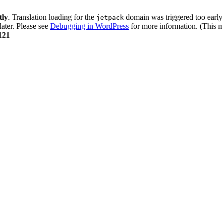
tly
. Translation loading for the
domain was triggered too early.
jetpack
later. Please see
Debugging in WordPress
for more information. (This m
121