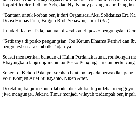
Kapolri Jenderal Idham Azis, dan Ny. Nanny pasangan dari Panglima
“Bantuan untuk korban banjir dari Organisasi Aksi Solidaritas Era Ka
Divisi Humas Polri, Brigjen Budi Setiawan, Jumat (3/2).
Untuk di Kebon Pala, bantuan diserahkan di posko pengungsian Gerej
“Setibanya di posko pengungsian, Ibu Ketum Dharma Pertiwi dan Ib
pengungsi secara simbolis,” ujarnya.
Seusai memberikan bantuan di Halim Perdanakusuma, rombongan menu
Bhayangkara langsung meninjau Posko Pengungsian dan berbincang de
Seperti di Kebon Pala, penyerahan bantuan kepada perwakilan pengu
Polri Komjen Arief Sulistyanto, Niken Arief.
Diketahui, banjir melanda Jabodetabek akibat hujan lebat mengguyur 
jiwa mengungsi. Jakarta Timur menjadi wilayah terdampak banjir pal