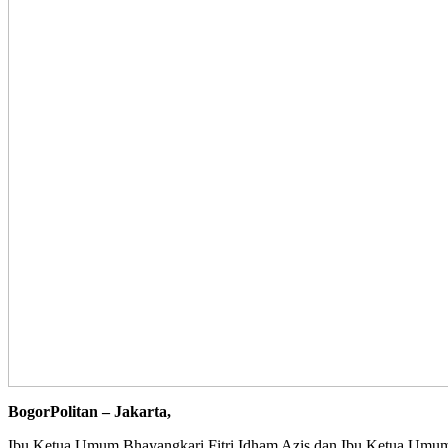
BogorPolitan – Jakarta,
Ibu Ketua Umum Bhayangkari Fitri Idham Azis dan Ibu Ketua Umum D