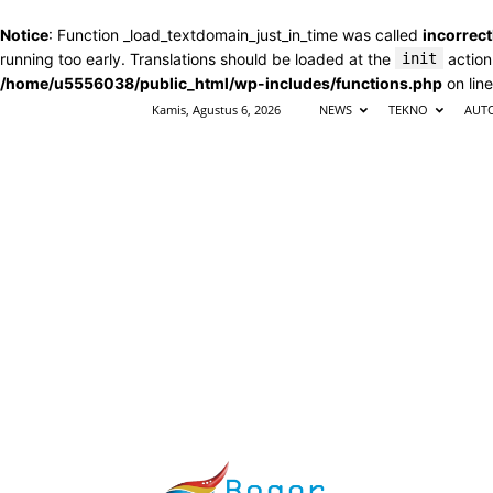
Notice
: Function _load_textdomain_just_in_time was called
incorrect
running too early. Translations should be loaded at the
init
action
/home/u5556038/public_html/wp-includes/functions.php
on lin
Kamis, Agustus 6, 2026
NEWS
TEKNO
AUT