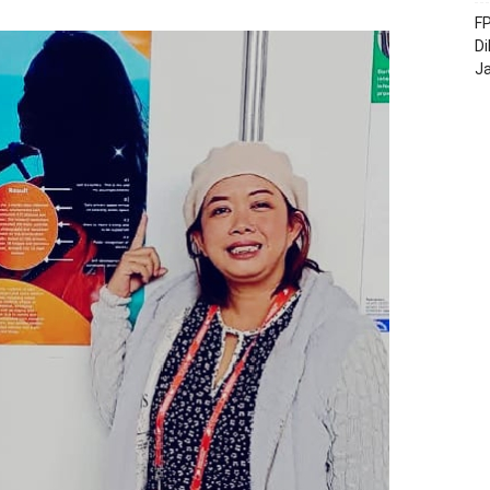
FP
Di
J