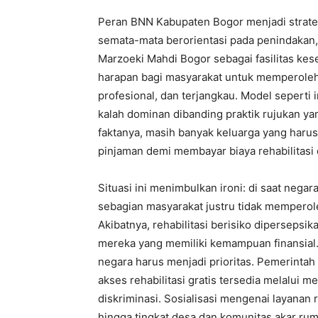
‎Peran BNN Kabupaten Bogor menjadi strate
semata-mata berorientasi pada penindakan, t
Marzoeki Mahdi Bogor sebagai fasilitas kes
harapan bagi masyarakat untuk memperoleh 
profesional, dan terjangkau. Model seperti 
kalah dominan dibanding praktik rujukan 
faktanya, masih banyak keluarga yang haru
pinjaman demi membayar biaya rehabilitasi 
‎Situasi ini menimbulkan ironi: di saat negara
sebagian masyarakat justru tidak memperol
Akibatnya, rehabilitasi berisiko dipersepsi
mereka yang memiliki kemampuan finansial. 
negara harus menjadi prioritas. Pemerint
akses rehabilitasi gratis tersedia melalui m
diskriminasi. Sosialisasi mengenai layanan r
hingga tingkat desa dan komunitas akar r