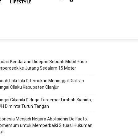
T
LIFESTYLE
ndari Kendaraan Didepan Sebuah Mobil Puso
erperosok ke Jurang Sedalam 15 Meter
cah Laki-laki Ditemukan Meninggal Dialiran
ngai Cilaku Kabupaten Cianjur
ngai Cikaniki Diduga Tercemar Limbah Sianida,
PH Diminta Turun Tangan
ndonesia Menjadi Negara Abolisionis De Facto:
omentum untuk Memperbaiki Situasi Hukuman
ati