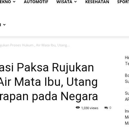
EKNO
AUTOMOTIF
WISATA
KESEHATAN
SPOR
I
Rujukan Proses Hukum , Air Mata Ibu, Utang...
Hi
itasi Paksa Rujukan
T
Bo
ir Mata Ibu, Utang
Su
arapan pada Negara
Su
A
0
1,030 views
‎I
M
M