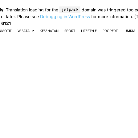
ly
. Translation loading for the
jetpack
domain was triggered too ear
 or later. Please see
Debugging in WordPress
for more information. (
e
6121
OMOTIF
WISATA
KESEHATAN
SPORT
LIFESTYLE
PROPERTI
UMKM