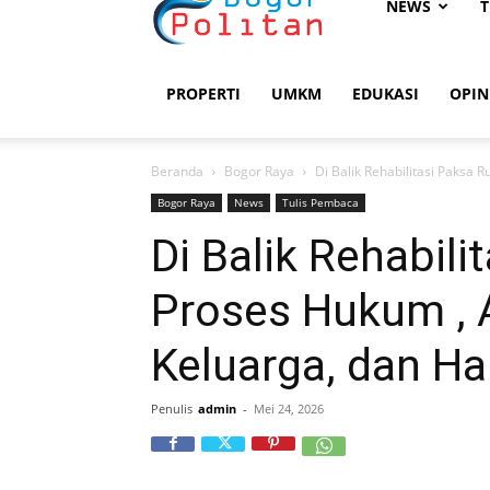
Bogorpolitan
NEWS
T
PROPERTI
UMKM
EDUKASI
OPIN
Beranda
Bogor Raya
‎Di Balik Rehabilitasi Paksa 
Bogor Raya
News
Tulis Pembaca
‎Di Balik Rehabil
Proses Hukum , A
Keluarga, ‎dan H
Penulis
admin
-
Mei 24, 2026