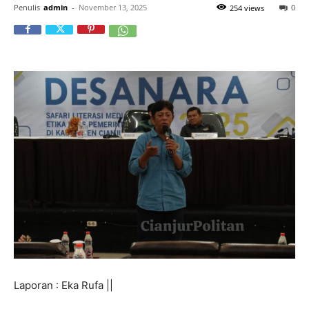
Penulis
admin
-
November 13, 2025
0
254 views
Laporan : Eka Rufa ||