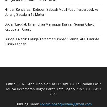
Hindari Kendaraan Didepan Sebuah Mobil Puso Terperosok ke
Jurang Sedalam 15 Meter
Bocah Laki-laki Ditemukan Meninggal Dialiran Sungai Cilaku
Kabupaten Cianjur
Sungai Cikaniki Diduga Tercemar Limbah Sianida, APH Diminta
Turun Tangan
Office : Jl. RE. Abdullah No.1 Rt.001 Rw.001 Kelurahan Pasir
Mulya Kecamatan Bogor Barat, Kota Bogor-Telp : 0813 8413
7945
Hubungi kami:
redaksibogorpolitan@gmail.com