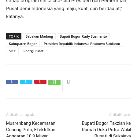
setiap program serta cita-cita Presiden dan Pemerintah
Pusat demi Indonesia yang maju, kuat, dan berdaulat,”
katanya.
TOPIK
Babakan Madang
Bupati Bogor Rudy Susmanto
Kabupaten Bogor
Presiden Republik Indonesia Prabowo Subianto
SICC
Sinergi Pusat
Artikulli paraprak
Artikulli tjetër
Musrenbang Kecamatan
Bupati Bogor Takziah ke
Gunung Putri, Efektifkan
Rumah Duka Putra Wakil
Anggaran 10.9 Milyar
Bupati di Sukajaya