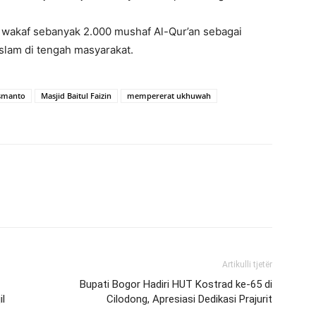
 wakaf sebanyak 2.000 mushaf Al-Qur’an sebagai
lam di tengah masyarakat.
usmanto
Masjid Baitul Faizin
mempererat ukhuwah
Artikulli tjetër
Bupati Bogor Hadiri HUT Kostrad ke-65 di
l
Cilodong, Apresiasi Dedikasi Prajurit