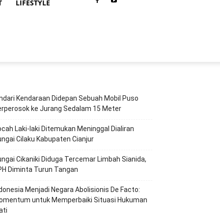
T
LIFESTYLE
ndari Kendaraan Didepan Sebuah Mobil Puso
erperosok ke Jurang Sedalam 15 Meter
cah Laki-laki Ditemukan Meninggal Dialiran
ngai Cilaku Kabupaten Cianjur
ngai Cikaniki Diduga Tercemar Limbah Sianida,
PH Diminta Turun Tangan
ndonesia Menjadi Negara Abolisionis De Facto:
omentum untuk Memperbaiki Situasi Hukuman
ati