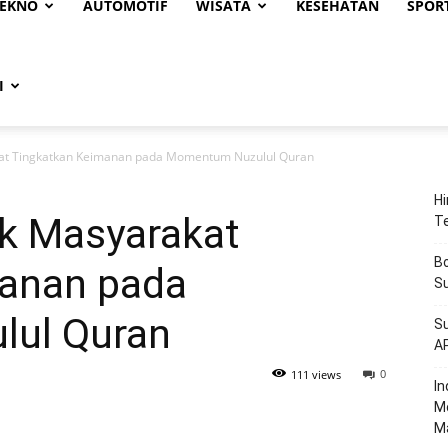
EKNO
AUTOMOTIF
WISATA
KESEHATAN
SPOR
I
kat Tingkatkan Keimanan pada Momentum Nuzulul Quran
Hi
ak Masyarakat
T
Bo
manan pada
Su
ul Quran
Su
A
0
111 views
‎I
M
M