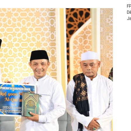
FP
Di
J