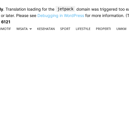
ly
. Translation loading for the
jetpack
domain was triggered too ear
 or later. Please see
Debugging in WordPress
for more information. (
e
6121
OMOTIF
WISATA
KESEHATAN
SPORT
LIFESTYLE
PROPERTI
UMKM