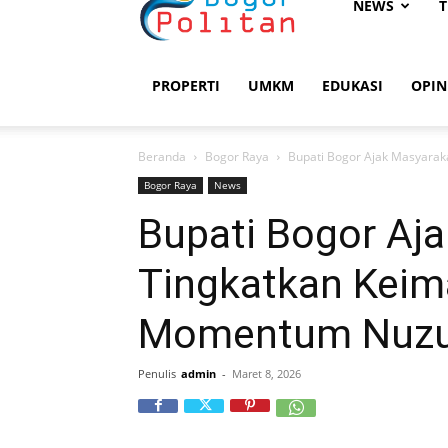
Bogorpolitan
NEWS
T
PROPERTI
UMKM
EDUKASI
OPIN
Beranda
Bogor Raya
Bupati Bogor Ajak Masyara
Bogor Raya
News
Bupati Bogor Aj
Tingkatkan Kei
Momentum Nuzul
Penulis
admin
-
Maret 8, 2026