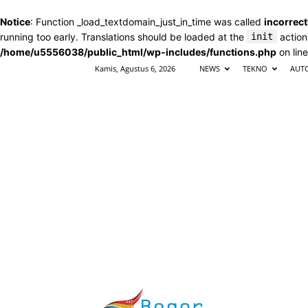
Notice
: Function _load_textdomain_just_in_time was called
incorrect
running too early. Translations should be loaded at the
init
action
/home/u5556038/public_html/wp-includes/functions.php
on lin
Kamis, Agustus 6, 2026
NEWS
TEKNO
AUT