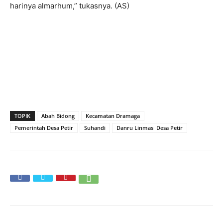
harinya almarhum,” tukasnya. (AS)
TOPIK
Abah Bidong
Kecamatan Dramaga
Pemerintah Desa Petir
Suhandi
‎Danru Linmas Desa Petir