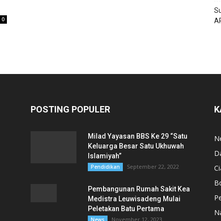
Su
0
A
POSTING POPULER
K
Milad Yayasan BBS Ke 29 “Satu
N
Keluarga Besar Satu Ukhuwah
D
Islamiyah”
September 22, 2022
Pendidikan
Ci
B
Pembangunan Rumah Sakit Kea
,
Pe
Medistra Leuwisadeng Mulai
Peletakan Batu Pertama
N
November 12, 2023
News