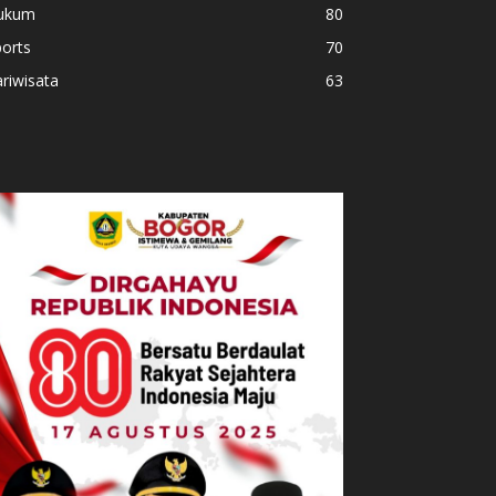
ukum
80
orts
70
riwisata
63