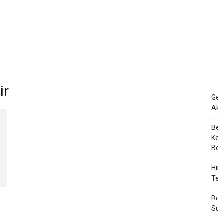
ir
Ge
Ak
Be
Ke
Be
Hi
Te
Bo
Su