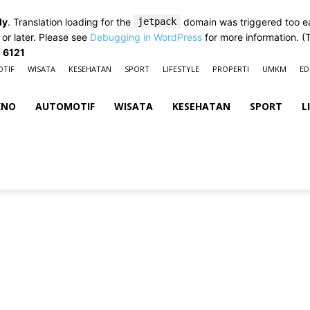
ly
. Translation loading for the
jetpack
domain was triggered too ear
 or later. Please see
Debugging in WordPress
for more information. (
e
6121
TIF
WISATA
KESEHATAN
SPORT
LIFESTYLE
PROPERTI
UMKM
ED
KNO
AUTOMOTIF
WISATA
KESEHATAN
SPORT
L