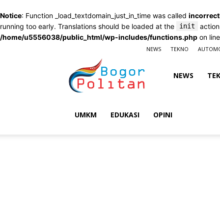
Notice
: Function _load_textdomain_just_in_time was called
incorrect
running too early. Translations should be loaded at the
init
action
/home/u5556038/public_html/wp-includes/functions.php
on lin
NEWS
TEKNO
AUTOMO
Bogorpolitan
NEWS
TE
UMKM
EDUKASI
OPINI