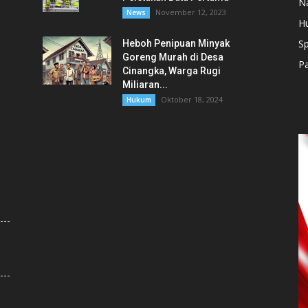
N
November 12, 2023
News
H
Sp
Heboh Penipuan Minyak
Goreng Murah di Desa
Pa
Cinangka, Warga Rugi
Miliaran...
Oktober 18, 2024
Hukum