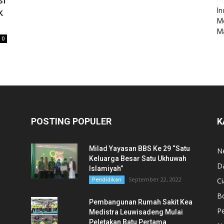
si
k
‎I
M
Ma
0
POSTING POPULER
K
Milad Yayasan BBS Ke 29 “Satu
N
Keluarga Besar Satu Ukhuwah
D
Islamiyah”
September 22, 2022
Pendidikan
Ci
B
Pembangunan Rumah Sakit Kea
,
Pe
Medistra Leuwisadeng Mulai
Peletakan Batu Pertama