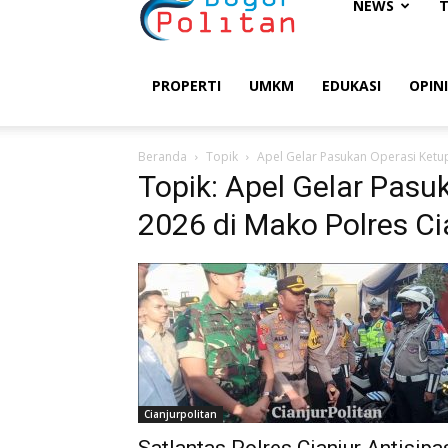
Bogorpolitan
NEWS
PROPERTI
UMKM
EDUKASI
OPINI
Beranda
Topik
Apel Gelar Pasukan Operasi Ketu
Topik: Apel Gelar Pasu
2026 di Mako Polres Ci
Cianjurpolitan