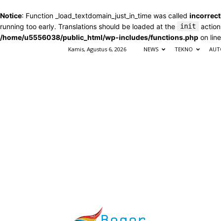
Notice
: Function _load_textdomain_just_in_time was called
incorrect
running too early. Translations should be loaded at the
init
action
/home/u5556038/public_html/wp-includes/functions.php
on lin
Kamis, Agustus 6, 2026
NEWS
TEKNO
AUT