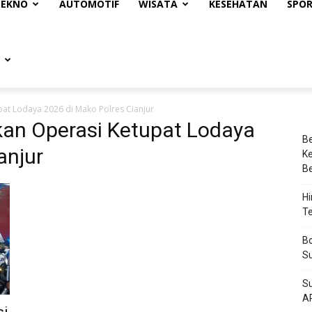
TEKNO
AUTOMOTIF
WISATA
KESEHATAN
SPO
pat Lodaya 2026 di Mako Polres Cianjur
kan Operasi Ketupat Lodaya
Be
anjur
Ke
Be
Hi
Te
Bo
Su
Su
A