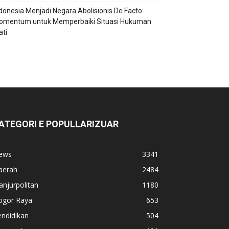
ndonesia Menjadi Negara Abolisionis De Facto:
omentum untuk Memperbaiki Situasi Hukuman
ti
ATEGORI E POPULLARIZUAR
ews
3341
aerah
2484
anjurpolitan
1180
ogor Raya
653
ndidikan
504