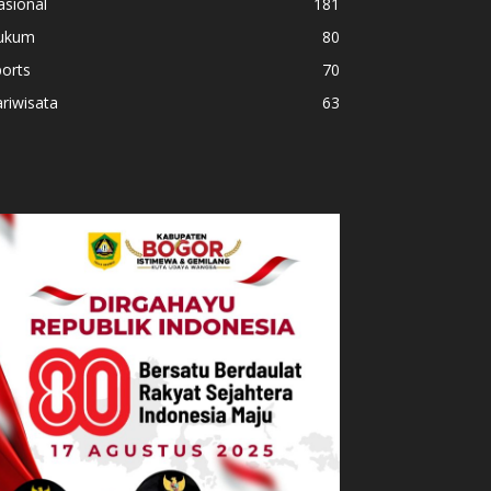
asional
181
ukum
80
orts
70
riwisata
63