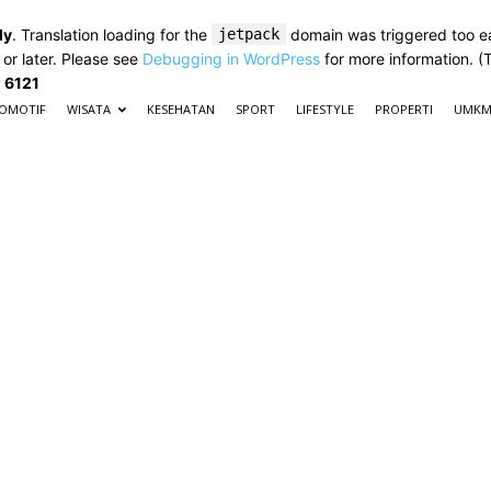
ly
. Translation loading for the
jetpack
domain was triggered too ear
 or later. Please see
Debugging in WordPress
for more information. (
e
6121
OMOTIF
WISATA
KESEHATAN
SPORT
LIFESTYLE
PROPERTI
UMK