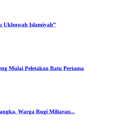
tu Ukhuwah Islamiyah”
ng Mulai Peletakan Batu Pertama
ngka, Warga Rugi Miliaran...