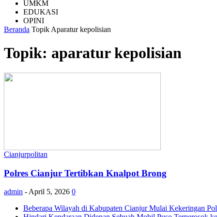
UMKM
EDUKASI
OPINI
Beranda
Topik
Aparatur kepolisian
Topik: aparatur kepolisian
Cianjurpolitan
Polres Cianjur Tertibkan Knalpot Brong
admin
-
April 5, 2026
0
Beberapa Wilayah di Kabupaten Cianjur Mulai Kekeringan Polr
Hindari Kendaraan Didepan Sebuah Mobil Puso Terperosok ke