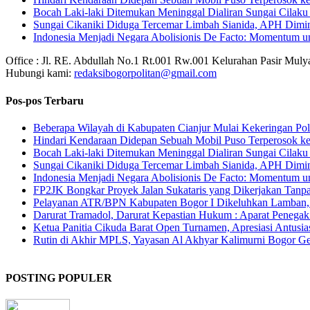
Bocah Laki-laki Ditemukan Meninggal Dialiran Sungai Cilaku
Sungai Cikaniki Diduga Tercemar Limbah Sianida, APH Dimi
‎Indonesia Menjadi Negara Abolisionis De Facto: Momentum 
Office : Jl. RE. Abdullah No.1 Rt.001 Rw.001 Kelurahan Pasir Mul
Hubungi kami:
redaksibogorpolitan@gmail.com
Pos-pos Terbaru
Beberapa Wilayah di Kabupaten Cianjur Mulai Kekeringan Polr
Hindari Kendaraan Didepan Sebuah Mobil Puso Terperosok ke
Bocah Laki-laki Ditemukan Meninggal Dialiran Sungai Cilaku
Sungai Cikaniki Diduga Tercemar Limbah Sianida, APH Dimi
‎Indonesia Menjadi Negara Abolisionis De Facto: Momentum 
FP2JK Bongkar Proyek Jalan Sukataris yang Dikerjakan Tanpa
Pelayanan ATR/BPN Kabupaten Bogor I Dikeluhkan Lamban
Darurat Tramadol, Darurat Kepastian Hukum : Aparat Penega
Ketua Panitia Cikuda Barat Open Turnamen, Apresiasi Antusi
Rutin di Akhir MPLS, Yayasan Al Akhyar Kalimurni Bogor Ge
POSTING POPULER