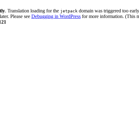
tly
. Translation loading for the
domain was triggered too early.
jetpack
later. Please see
Debugging in WordPress
for more information. (This m
121