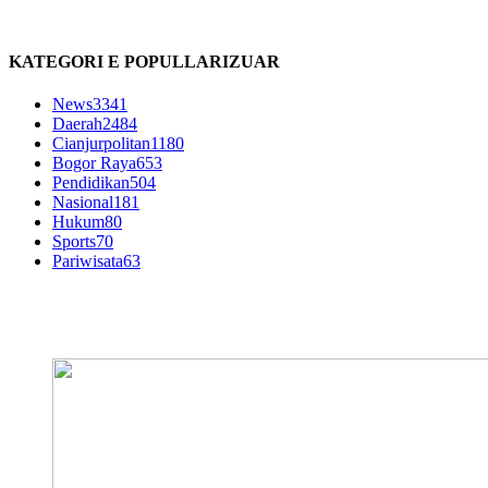
KATEGORI E POPULLARIZUAR
News
3341
Daerah
2484
Cianjurpolitan
1180
Bogor Raya
653
Pendidikan
504
Nasional
181
Hukum
80
Sports
70
Pariwisata
63