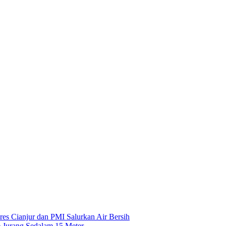
es Cianjur dan PMI Salurkan Air Bersih
 Jurang Sedalam 15 Meter