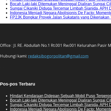
Bocah Laki-laki Ditemukan Meninggal Dialiran Sungai Ci
Sungai Cikaniki Diduga Tercemar Limbah Sianida, APH 
‎Indonesia Menjadi Negara Abolisionis De Facto: Momen
FP2JK Bongkar Proyek Jalan Sukataris yang Dikerjakan 
Office : Jl. RE. Abdullah No.1 Rt.001 Rw.001 Kelurahan Pas
Hubungi kami:
redaksibogorpolitan@gmail.com
Pos-pos Terbaru
Hindari Kendaraan Didepan Sebuah Mobil Puso Terperos
Bocah Laki-laki Ditemukan Meninggal Dialiran Sungai Ci
Sungai Cikaniki Diduga Tercemar Limbah Sianida, APH 
‎Indonesia Menjadi Negara Abolisionis De Facto: Momen