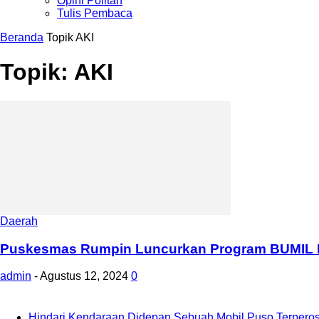
Opini Politan
Tulis Pembaca
Beranda
Topik
AKI
Topik: AKI
Daerah
Puskesmas Rumpin Luncurkan Program BUMIL P3
admin
-
Agustus 12, 2024
0
Hindari Kendaraan Didepan Sebuah Mobil Puso Terperos