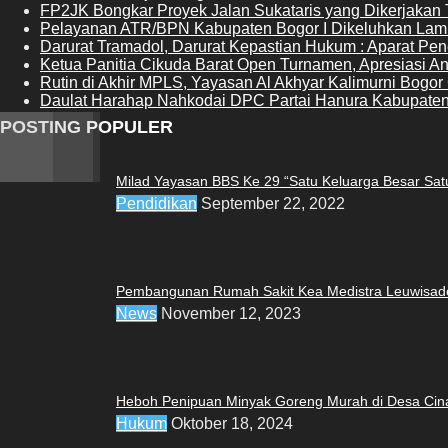
FP2JK Bongkar Proyek Jalan Sukataris yang Dikerjakan 
Pelayanan ATR/BPN Kabupaten Bogor I Dikeluhkan La
Darurat Tramadol, Darurat Kepastian Hukum : Aparat P
Ketua Panitia Cikuda Barat Open Turnamen, Apresiasi A
Rutin di Akhir MPLS, Yayasan Al Akhyar Kalimurni Bogo
Daulat Harahap Nahkodai DPC Partai Hanura Kabupaten 
POSTING POPULER
Milad Yayasan BBS Ke 29 “Satu Keluarga Besar Sat
Pendidikan
September 22, 2022
Pembangunan Rumah Sakit Kea Medistra Leuwisade
News
November 12, 2023
Heboh Penipuan Minyak Goreng Murah di Desa Cinan
Hukum
Oktober 18, 2024