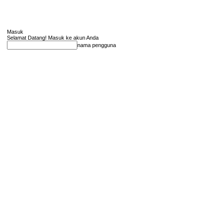
Masuk
Selamat Datang! Masuk ke akun Anda
nama pengguna