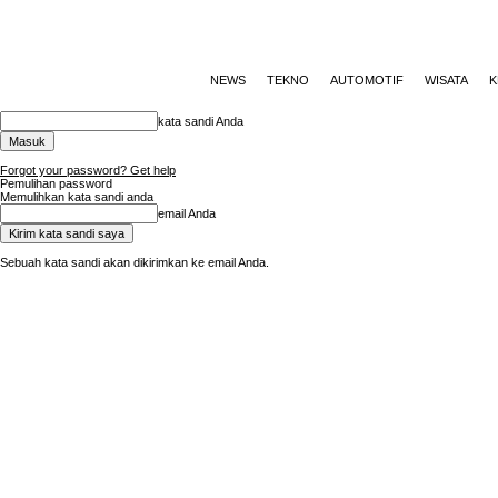
NEWS
TEKNO
AUTOMOTIF
WISATA
K
kata sandi Anda
Forgot your password? Get help
Pemulihan password
Memulihkan kata sandi anda
email Anda
Sebuah kata sandi akan dikirimkan ke email Anda.