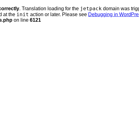
jetpack
correctly
. Translation loading for the
domain was trigge
init
d at the
action or later. Please see
Debugging in WordPre
s.php
on line
6121