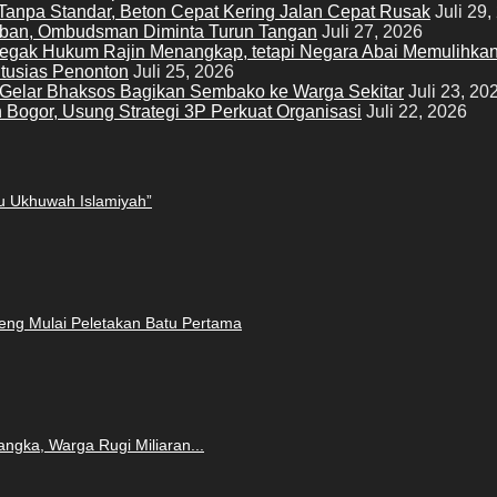
Tanpa Standar, Beton Cepat Kering Jalan Cepat Rusak
Juli 29,
mban, Ombudsman Diminta Turun Tangan
Juli 27, 2026
enegak Hukum Rajin Menangkap, tetapi Negara Abai Memulihka
ntusias Penonton
Juli 25, 2026
r Gelar Bhaksos Bagikan Sembako ke Warga Sekitar
Juli 23, 20
Bogor, Usung Strategi 3P Perkuat Organisasi
Juli 22, 2026
u Ukhuwah Islamiyah”
ng Mulai Peletakan Batu Pertama
gka, Warga Rugi Miliaran...