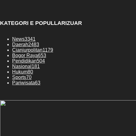
KATEGORI E POPULLARIZUAR
News
3341
Daerah
2483
Cianjurpolitan
1179
Bogor Raya
653
Pendidikan
504
Nasional
181
Hukum
80
Sports
70
Pariwisata
63