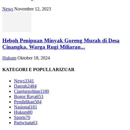
News
November 12, 2023
Heboh Penipuan Minyak Goreng Murah di Desa
Cinangka, Warga Rugi Miliaran...
Hukum
Oktober 18, 2024
KATEGORI E POPULLARIZUAR
News
3341
Daerah
2484
Cianjurpolitan
1180
Bogor Raya
653
Pendidikan
504
Nasional
181
Hukum
80
Sports
70
Pariwisata
63