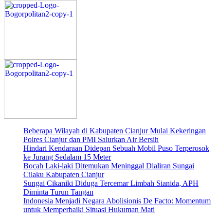
Beberapa Wilayah di Kabupaten Cianjur Mulai Kekeringan
Polres Cianjur dan PMI Salurkan Air Bersih
Hindari Kendaraan Didepan Sebuah Mobil Puso Terperosok
ke Jurang Sedalam 15 Meter
Bocah Laki-laki Ditemukan Meninggal Dialiran Sungai
Cilaku Kabupaten Cianjur
Sungai Cikaniki Diduga Tercemar Limbah Sianida, APH
Diminta Turun Tangan
‎Indonesia Menjadi Negara Abolisionis De Facto: Momentum
untuk Memperbaiki Situasi Hukuman Mati