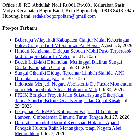
Office : Jl. RE. Abdullah No.1 Rt.001 Rw.001 Kelurahan Pasir
Mulya Kecamatan Bogor Barat, Kota Bogor-Telp : 0813 8413 7945
Hubungi kami:
redaksibogorpolitan@gmail.com
Pos-pos Terbaru
Beberapa Wilayah di Kabupaten Cianjur Mulai Kekeringan
Polres Cianjur dan PMI Salurkan Air Bersih
Agustus 6, 2026
Hindari Kendaraan Didepan Sebuah Mobil Puso Terperosok
ke Jurang Sedalam 15 Meter
Juli 31, 2026
Bocah Laki-laki Ditemukan Meninggal Dialiran Sungai
Cilaku Kabupaten Cianjur
Juli 31, 2026
Sungai Cikaniki Diduga Tercemar Limbah Sianida, APH
Diminta Turun Tangan
Juli 30, 2026
‎Indonesia Menjadi Negara Abolisionis De Facto: Momentum
untuk Memperbaiki Situasi Hukuman Mati
Juli 30, 2026
FP2JK Bongkar Proyek Jalan Sukataris yang Dikerjakan
Tanpa Standar, Beton Cepat Kering Jalan Cepat Rusak
Juli
29, 2026
Pelayanan ATR/BPN Kabupaten Bogor I Dikeluhkan
Lamban, Ombudsman Diminta Turun Tangan
Juli 27, 2026
Darurat Tramadol, Darurat Kepastian Hukum : Aparat
Penegak Hukum Rajin Menangkap, tetapi Negara Abai
Memulihkan
Juli 27, 2026