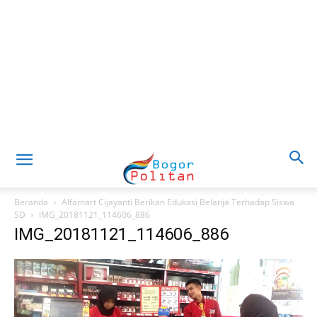
Beranda
Alfamart Cijayanti Berikan Edukasi Belanja Terhadap Siswa
SD
IMG_20181121_114606_886
IMG_20181121_114606_886