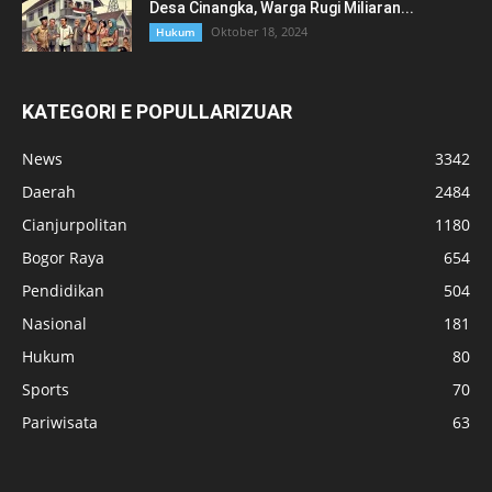
Desa Cinangka, Warga Rugi Miliaran...
Oktober 18, 2024
Hukum
KATEGORI E POPULLARIZUAR
News
3342
Daerah
2484
Cianjurpolitan
1180
Bogor Raya
654
Pendidikan
504
Nasional
181
Hukum
80
Sports
70
Pariwisata
63