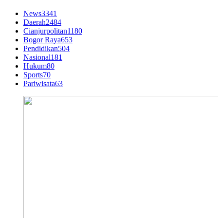
News
3341
Daerah
2484
Cianjurpolitan
1180
Bogor Raya
653
Pendidikan
504
Nasional
181
Hukum
80
Sports
70
Pariwisata
63