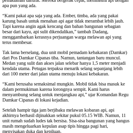
pemadaman darurat. Mereka bergerak cepat, membasmi api dengan
apa pun yang ada.
“Kami pakai apa saja yang ada. Ember, timba, ada yang pakai
karung basah untuk menahan api agar tidak merambat lebih jauh.
Tapi karena angin agak kencang dan bahan bangunan sebagian
besar dari kayu, api sulit dikendalikan,” tambah Dadang,
menggambarkan kerasnya perjuangan warga melawan api yang
terus membesar.
Tak lama berselang, dua unit mobil pemadam kebakaran (Damkar)
dari Pos Damkar Cipanas tiba. Namun, tantangan baru muncul.
Medan yang sulit dan akses jalan selebar hanya 1,5 meter menjadi
kendala utama. Petugas terpaksa menarik selang sepanjang lebih
dari 100 meter dari jalan utama menuju lokasi kebakaran.
“Kami berusaha semaksimal mungkin. Mobil tidak bisa masuk ke
dalam permukiman karena lorongnya sempit. Kami harus
menyambung selang untuk menjangkau api,” ujar Komandan Regu
Damkar Cipanas di lokasi kejadian.
Setelah hampir tiga jam berjibaku melawan kobaran api, api
akhirnya berhasil dijinakkan sekitar pukul 05.15 WIB. Namun, 11
unit rumah sudah ludes tak bersisa. Sisa-sisa bangunan yang hangus
masih mengeluarkan kepulan asap tipis hingga pagi hari,
menyisakan duka dan kepiluan.