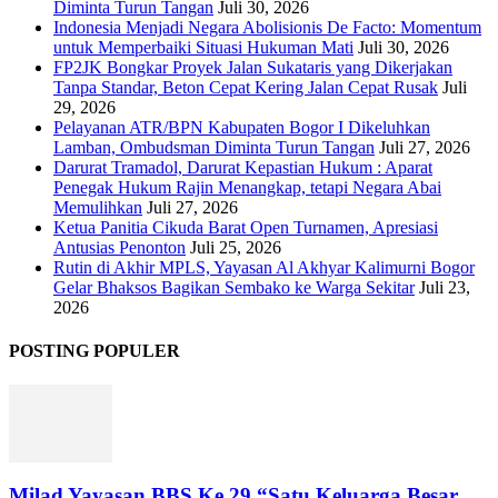
Diminta Turun Tangan
Juli 30, 2026
‎Indonesia Menjadi Negara Abolisionis De Facto: Momentum
untuk Memperbaiki Situasi Hukuman Mati
Juli 30, 2026
FP2JK Bongkar Proyek Jalan Sukataris yang Dikerjakan
Tanpa Standar, Beton Cepat Kering Jalan Cepat Rusak
Juli
29, 2026
Pelayanan ATR/BPN Kabupaten Bogor I Dikeluhkan
Lamban, Ombudsman Diminta Turun Tangan
Juli 27, 2026
Darurat Tramadol, Darurat Kepastian Hukum : Aparat
Penegak Hukum Rajin Menangkap, tetapi Negara Abai
Memulihkan
Juli 27, 2026
Ketua Panitia Cikuda Barat Open Turnamen, Apresiasi
Antusias Penonton
Juli 25, 2026
Rutin di Akhir MPLS, Yayasan Al Akhyar Kalimurni Bogor
Gelar Bhaksos Bagikan Sembako ke Warga Sekitar
Juli 23,
2026
POSTING POPULER
Milad Yayasan BBS Ke 29 “Satu Keluarga Besar