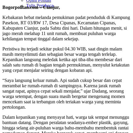
Opini Politan
Tulis Pembaca
Bogorpolitan.com – Cianjur,
Kebakaran hebat melanda pemukiman padat penduduk di Kampung
Pasekon, RT 03/RW 17, Desa Cipanas, Kecamatan Cipanas,
Kabupaten Cianjur, pada Sabtu dini hari. Dalam hitungan menit, si
jago merah melahap 11 unit rumah, membuat puluhan warga
kehilangan tempat tinggal dalam sekejap.
Peristiwa itu terjadi sekitar pukul 04.30 WIB, saat dingin malam
masih menyelimuti dan sebagian besar warga tengah terlelap.
Kepanikan langsung meledak ketika api tiba-tiba membesar dari
salah satu rumah di bagian tengah permukiman, menyulut ketakutan
yang cepat menjalar seiring dengan kobaran api.
“Saya langsung keluar rumah. Api sudah cukup besar dan cepat
merambat ke rumah-rumah di sampingnya. Karena jarak rumah
sangat rapat, apinya cepat sekali menjalar,” ujar Dadang, seorang
warga setempat, dengan suara masih bergetar mengenang momen
mencekam saat ia terbangun oleh teriakan warga yang meminta
pertolongan.
Dalam kepanikan yang menyayat hati, warga tak sempat menunggu
bantuan datang. Dengan peralatan seadanya-ember plastik, gayung,
hingga selang air-puluhan warga bahu-membahu membentuk rantai