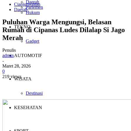
Daerah
Cianjurpolitan
Parlemen
Daerah
Hukum
Puluhan Warga Mengungsi, Belasan
TEKNO
Rumah di Cipanas Ludes Dilalap Si Jago
Merah
Gadget
Penulis
admin
AUTOMOTIF
-
Maret 28, 2026
0
219 views
WISATA
Destinasi
KESEHATAN
SPORT