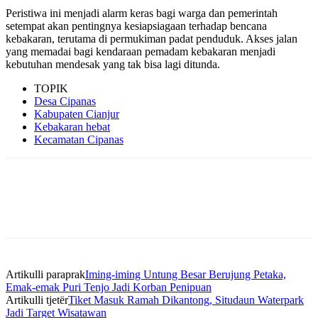
Peristiwa ini menjadi alarm keras bagi warga dan pemerintah
setempat akan pentingnya kesiapsiagaan terhadap bencana
kebakaran, terutama di permukiman padat penduduk. Akses jalan
yang memadai bagi kendaraan pemadam kebakaran menjadi
kebutuhan mendesak yang tak bisa lagi ditunda.
TOPIK
Desa Cipanas
Kabupaten Cianjur
Kebakaran hebat
Kecamatan Cipanas
Artikulli paraprak
Iming-iming Untung Besar Berujung Petaka,
Emak-emak Puri Tenjo Jadi Korban Penipuan
Artikulli tjetër
‎Tiket Masuk Ramah Dikantong, Situdaun Waterpark
Jadi Target Wisatawan