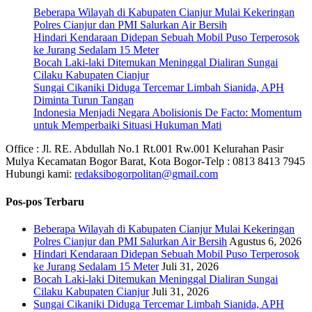
Beberapa Wilayah di Kabupaten Cianjur Mulai Kekeringan
Polres Cianjur dan PMI Salurkan Air Bersih
Hindari Kendaraan Didepan Sebuah Mobil Puso Terperosok
ke Jurang Sedalam 15 Meter
Bocah Laki-laki Ditemukan Meninggal Dialiran Sungai
Cilaku Kabupaten Cianjur
Sungai Cikaniki Diduga Tercemar Limbah Sianida, APH
Diminta Turun Tangan
‎Indonesia Menjadi Negara Abolisionis De Facto: Momentum
untuk Memperbaiki Situasi Hukuman Mati
Office : Jl. RE. Abdullah No.1 Rt.001 Rw.001 Kelurahan Pasir
Mulya Kecamatan Bogor Barat, Kota Bogor-Telp : 0813 8413 7945
Hubungi kami:
redaksibogorpolitan@gmail.com
Pos-pos Terbaru
Beberapa Wilayah di Kabupaten Cianjur Mulai Kekeringan
Polres Cianjur dan PMI Salurkan Air Bersih
Agustus 6, 2026
Hindari Kendaraan Didepan Sebuah Mobil Puso Terperosok
ke Jurang Sedalam 15 Meter
Juli 31, 2026
Bocah Laki-laki Ditemukan Meninggal Dialiran Sungai
Cilaku Kabupaten Cianjur
Juli 31, 2026
Sungai Cikaniki Diduga Tercemar Limbah Sianida, APH