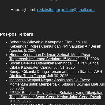
Hubungi kami:
redaksibogorpolitan@gmail.com
Pos-pos Terbaru
Beberapa Wilayah di Kabupaten Cianjur Mulai
Kekeringan Polres Cianjur dan PMI Salurkan Air Bersih
Agustus 6, 2026
Hindari Kendaraan Didepan Sebuah Mobil Puso
Terperosok ke Jurang Sedalam 15 Meter
Juli 31, 2026
Bocah Laki-laki Ditemukan Meninggal Dialiran Sungai
Cilaku Kabupaten Cianjur
Juli 31, 2026
Sungai Cikaniki Diduga Tercemar Limbah Sianida, APH
Diminta Turun Tangan
Juli 30, 2026
‎Indonesia Menjadi Negara Abolisionis De Facto:
Momentum untuk Memperbaiki Situasi Hukuman Mati
Juli
30, 2026
FP2JK Bongkar Proyek Jalan Sukataris yang Dikerjakan
Tanpa Standar, Beton Cepat Kering Jalan Cepat Rusak
Juli 29, 2026