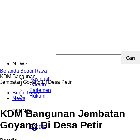
NEWS
Beranda
Bogor Raya
‎KDM Bangunan
Nasional
Jembatan Goyang Di Desa Petir
Daerah
Parlemen
Bogor Raya
Hukum
News
‎KDM Bangunan Jembatan
TEKNO
Goyang Di Desa Petir
Gadget