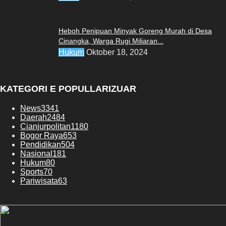
Heboh Penipuan Minyak Goreng Murah di Desa
Cinangka, Warga Rugi Miliaran...
Hukum
Oktober 18, 2024
KATEGORI E POPULLARIZUAR
News
3341
Daerah
2484
Cianjurpolitan
1180
Bogor Raya
653
Pendidikan
504
Nasional
181
Hukum
80
Sports
70
Pariwisata
63