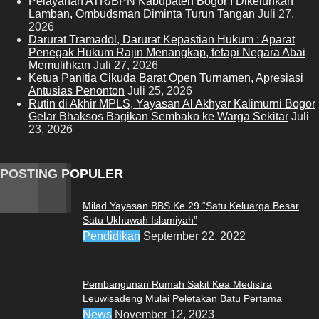
Pelayanan ATR/BPN Kabupaten Bogor I Dikeluhkan
Lamban, Ombudsman Diminta Turun Tangan
Juli 27,
2026
Darurat Tramadol, Darurat Kepastian Hukum : Aparat
Penegak Hukum Rajin Menangkap, tetapi Negara Abai
Memulihkan
Juli 27, 2026
Ketua Panitia Cikuda Barat Open Turnamen, Apresiasi
Antusias Penonton
Juli 25, 2026
Rutin di Akhir MPLS, Yayasan Al Akhyar Kalimurni Bogor
Gelar Bhaksos Bagikan Sembako ke Warga Sekitar
Juli
23, 2026
POSTING POPULER
Milad Yayasan BBS Ke 29 “Satu Keluarga Besar
Satu Ukhuwah Islamiyah”
Pendidikan
September 22, 2022
Pembangunan Rumah Sakit Kea Medistra
Leuwisadeng Mulai Peletakan Batu Pertama
News
November 12, 2023