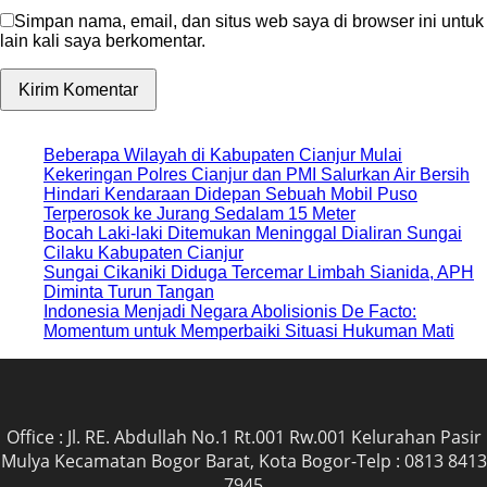
Simpan nama, email, dan situs web saya di browser ini untuk
lain kali saya berkomentar.
Beberapa Wilayah di Kabupaten Cianjur Mulai
Kekeringan Polres Cianjur dan PMI Salurkan Air Bersih
Hindari Kendaraan Didepan Sebuah Mobil Puso
Terperosok ke Jurang Sedalam 15 Meter
Bocah Laki-laki Ditemukan Meninggal Dialiran Sungai
Cilaku Kabupaten Cianjur
Sungai Cikaniki Diduga Tercemar Limbah Sianida, APH
Diminta Turun Tangan
‎Indonesia Menjadi Negara Abolisionis De Facto:
Momentum untuk Memperbaiki Situasi Hukuman Mati
Office : Jl. RE. Abdullah No.1 Rt.001 Rw.001 Kelurahan Pasir
Mulya Kecamatan Bogor Barat, Kota Bogor-Telp : 0813 8413
7945