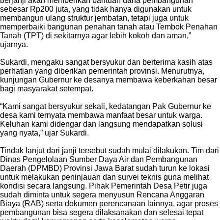
berjanji akan memberikan bantuan dana pembangunan
sebesar Rp200 juta, yang tidak hanya digunakan untuk
membangun ulang struktur jembatan, tetapi juga untuk
memperbaiki bangunan penahan tanah atau Tembok Penahan
Tanah (TPT) di sekitarnya agar lebih kokoh dan aman,”
ujarnya.
‎Sukardi, mengaku sangat bersyukur dan berterima kasih atas
perhatian yang diberikan pemerintah provinsi. Menurutnya,
kunjungan Gubernur ke desanya membawa keberkahan besar
bagi masyarakat setempat.
‎“Kami sangat bersyukur sekali, kedatangan Pak Gubernur ke
desa kami ternyata membawa manfaat besar untuk warga.
Keluhan kami didengar dan langsung mendapatkan solusi
yang nyata,” ujar Sukardi.
‎Tindak lanjut dari janji tersebut sudah mulai dilakukan. Tim dari
Dinas Pengelolaan Sumber Daya Air dan Pembangunan
Daerah (DPMBD) Provinsi Jawa Barat sudah turun ke lokasi
untuk melakukan peninjauan dan survei teknis guna melihat
kondisi secara langsung. Pihak Pemerintah Desa Petir juga
sudah diminta untuk segera menyusun Rencana Anggaran
Biaya (RAB) serta dokumen perencanaan lainnya, agar proses
pembangunan bisa segera dilaksanakan dan selesai tepat